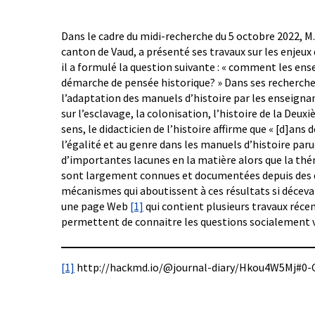
Dans le cadre du midi-recherche du 5 octobre 2022, 
canton de Vaud, a présenté ses travaux sur les enjeux
il a formulé la question suivante : « comment les ens
démarche de pensée historique? » Dans ses recherches,
l’adaptation des manuels d’histoire par les enseigna
sur l’esclavage, la colonisation, l’histoire de la Deu
sens, le didacticien de l’histoire affirme que « [d]an
l’égalité et au genre dans les manuels d’histoire par
d’importantes lacunes en la matière alors que la thém
sont largement connues et documentées depuis des d
mécanismes qui aboutissent à ces résultats si déceva
une page Web
[1]
qui contient plusieurs travaux réce
permettent de connaitre les questions socialement v
[1]
http://hackmd.io/@journal-diary/Hkou4W5Mj#0-C