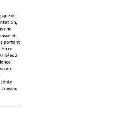
gique du
entation,
ns une
uisse et
es portant
. En ce
s liées à
idence
istoire
s
ésenté
s travaux