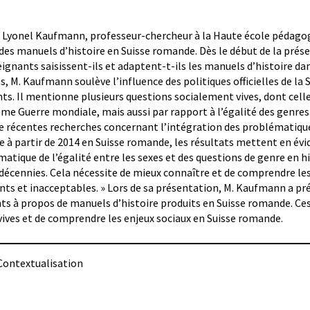
M. Lyonel Kaufmann, professeur-chercheur à la Haute école pédago
 des manuels d’histoire en Suisse romande. Dès le début de la prés
eignants saisissent-ils et adaptent-t-ils les manuels d’histoire da
 M. Kaufmann soulève l’influence des politiques officielles de la S
nts. Il mentionne plusieurs questions socialement vives, dont cell
xième Guerre mondiale, mais aussi par rapport à l’égalité des genres
s de récentes recherches concernant l’intégration des problématique
ue à partir de 2014 en Suisse romande, les résultats mettent en év
atique de l’égalité entre les sexes et des questions de genre en h
écennies. Cela nécessite de mieux connaître et de comprendre le
nts et inacceptables. » Lors de sa présentation, M. Kaufmann a pr
nts à propos de manuels d’histoire produits en Suisse romande. Ce
ives et de comprendre les enjeux sociaux en Suisse romande.
ontextualisation