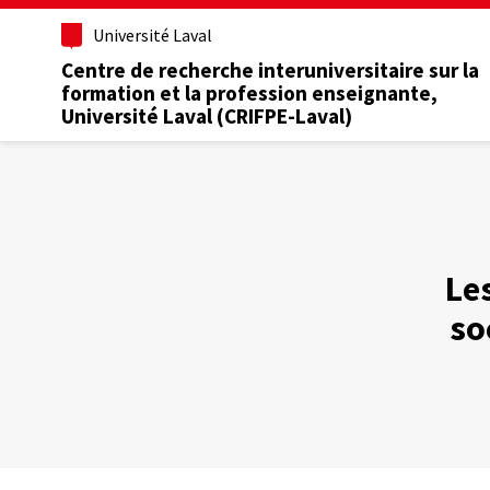
Aller
Université Laval
au
contenu
Centre de recherche interuniversitaire sur la
principal
formation et la profession enseignante,
Université Laval (CRIFPE-Laval)
Le
so