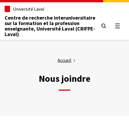
Aller
Université Laval
au
contenu
Centre de recherche interuniversitaire
principal
sur la formation et la profession
Ouvrir
enseignante, Université Laval (CRIFPE-
Laval)
Accueil
Nous joindre