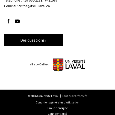
Téléphone : 
418 656-2131, #411587
Courriel :
crifpe@fse.ulaval.ca
Suivez-nous sur Facebook
Suivez-nous sur YouTube
Des questions?
© 2026 Université Laval
Tous droits réservés
Conditions générales d'utilisation
Fraude en ligne
Confidentialité