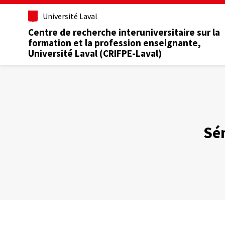
Aller
Université Laval
au
contenu
Centre de recherche interuniversitaire sur la
principal
formation et la profession enseignante,
Université Laval (CRIFPE-Laval)
Sé