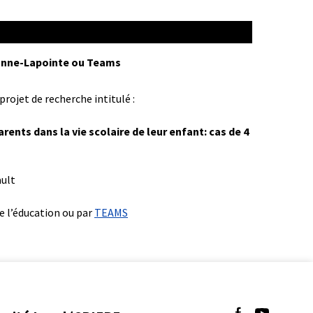
Jeanne-Lapointe ou Teams
rojet de recherche intitulé :
ents dans la vie scolaire de leur enfant: cas de 4
ault
e l’éducation ou par
TEAMS
Suivez-nous sur 
Suivez-nous 