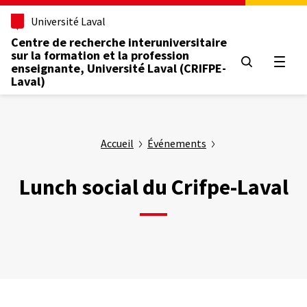
Aller
Université Laval
au
contenu
Centre de recherche interuniversitaire
principal
sur la formation et la profession
Ouvrir
enseignante, Université Laval (CRIFPE-
Laval)
Accueil
Événements
Lunch social du Crifpe-Laval