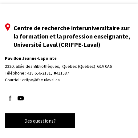
Centre de recherche interuniversitaire sur
la formation et la profession enseignante,
Université Laval (CRIFPE-Laval)
Pavillon Jeanne-Lapointe
2320, allée des Bibliothèques, 
Québec (Québec)  G1V 0A6
Téléphone : 
418 656-2131, #411587
Courriel :
crifpe@fse.ulaval.ca
Suivez-nous sur Facebook
Suivez-nous sur YouTube
Des questions?