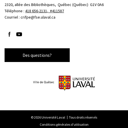
2320, allée des Bibliothèques, 
Québec (Québec)  G1V 0A6
Téléphone : 
418 656-2131, #411587
Courriel :
crifpe@fse.ulaval.ca
Suivez-nous sur Facebook
Suivez-nous sur YouTube
Des questions?
© 2026 Université Laval
Tous droits réservés
Conditions générales d'utilisation