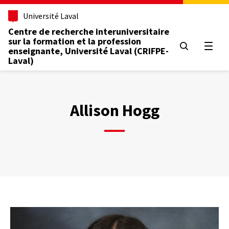
Aller
Université Laval
au
contenu
Centre de recherche interuniversitaire
principal
sur la formation et la profession
Ouvrir
enseignante, Université Laval (CRIFPE-
Laval)
Allison Hogg