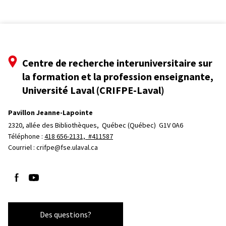
Centre de recherche interuniversitaire sur
la formation et la profession enseignante,
Université Laval (CRIFPE-Laval)
Pavillon Jeanne-Lapointe
2320, allée des Bibliothèques, 
Québec (Québec)  G1V 0A6
Téléphone : 
418 656-2131, #411587
Courriel :
crifpe@fse.ulaval.ca
Suivez-nous sur Facebook
Suivez-nous sur YouTube
Des questions?