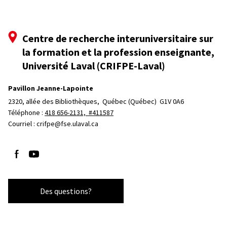
Centre de recherche interuniversitaire sur
la formation et la profession enseignante,
Université Laval (CRIFPE-Laval)
Pavillon Jeanne-Lapointe
2320, allée des Bibliothèques, 
Québec (Québec)  G1V 0A6
Téléphone : 
418 656-2131, #411587
Courriel :
crifpe@fse.ulaval.ca
Suivez-nous sur Facebook
Suivez-nous sur YouTube
Des questions?