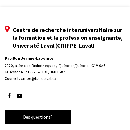
Centre de recherche interuniversitaire sur
la formation et la profession enseignante,
Université Laval (CRIFPE-Laval)
Pavillon Jeanne-Lapointe
2320, allée des Bibliothèques, 
Québec (Québec)  G1V 0A6
Téléphone : 
418 656-2131, #411587
Courriel :
crifpe@fse.ulaval.ca
Suivez-nous sur Facebook
Suivez-nous sur YouTube
Des questions?