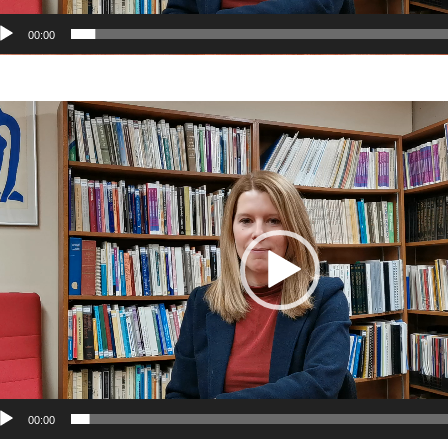
00:00
cteur
déo
00:00