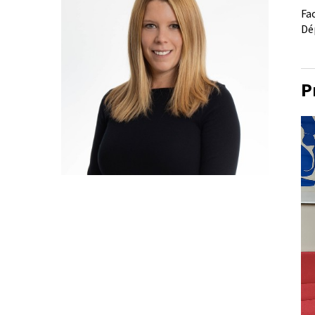
Fa
Dé
P
Le
vi