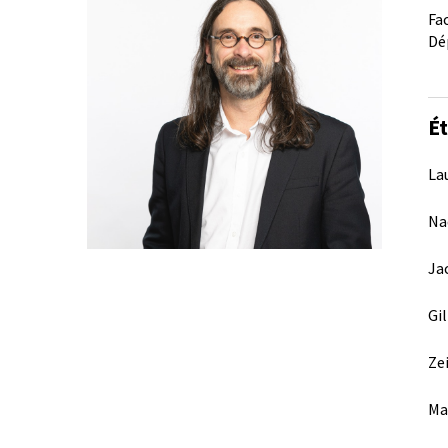
Fa
Dé
Ét
Lau
Na
Ja
Gi
Ze
Ma