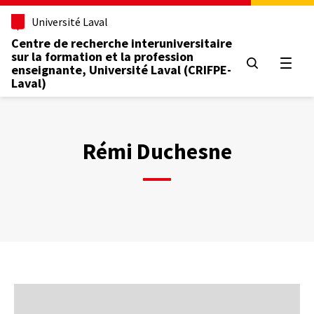
Aller
Université Laval
au
contenu
Centre de recherche interuniversitaire
principal
sur la formation et la profession
Ouvrir
enseignante, Université Laval (CRIFPE-
Laval)
Rémi Duchesne