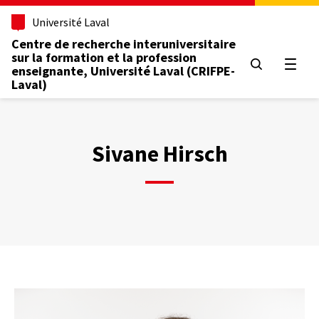
Aller
Université Laval
au
contenu
Centre de recherche interuniversitaire
principal
sur la formation et la profession
Ouvrir
enseignante, Université Laval (CRIFPE-
Laval)
Sivane Hirsch