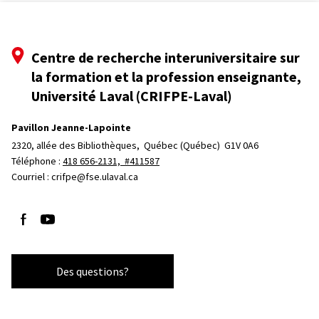
Centre de recherche interuniversitaire sur
la formation et la profession enseignante,
Université Laval (CRIFPE-Laval)
Pavillon Jeanne-Lapointe
2320, allée des Bibliothèques, 
Québec (Québec)  G1V 0A6
Téléphone : 
418 656-2131, #411587
Courriel :
crifpe@fse.ulaval.ca
Suivez-nous sur Facebook
Suivez-nous sur YouTube
Des questions?