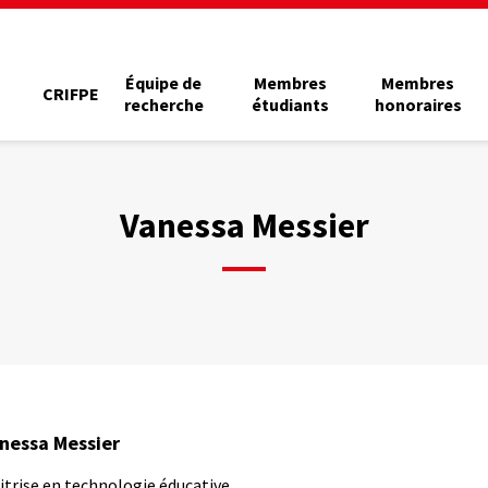
Équipe de
Membres
Membres
CRIFPE
recherche
étudiants
honoraires
Vanessa Messier
nessa Messier
itrise en technologie éducative