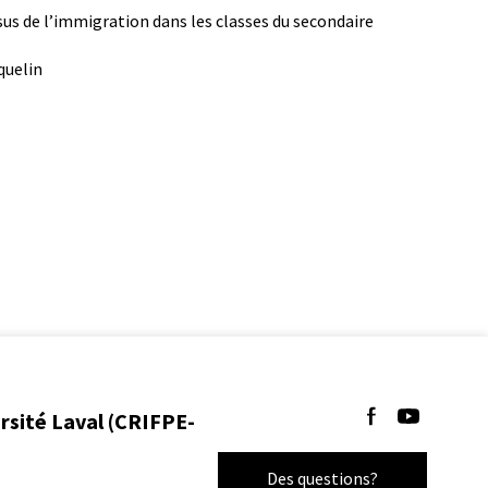
issus de l’immigration dans les classes du secondaire
quelin
Suivez-nous sur 
Suivez-nous 
ersité Laval (CRIFPE-
Des questions?