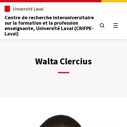
Aller
Université Laval
au
contenu
Centre de recherche interuniversitaire
principal
sur la formation et la profession
Ouvrir
enseignante, Université Laval (CRIFPE-
Laval)
Walta Clercius