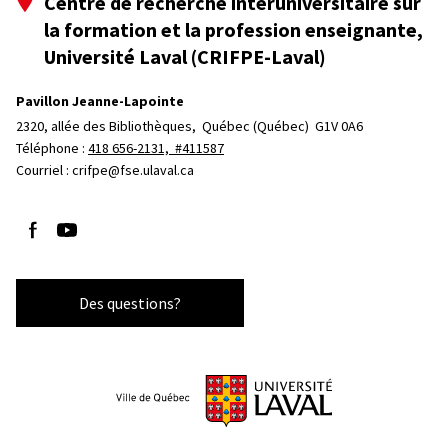
Centre de recherche interuniversitaire sur
la formation et la profession enseignante,
Université Laval (CRIFPE-Laval)
Pavillon Jeanne-Lapointe
2320, allée des Bibliothèques, 
Québec (Québec)  G1V 0A6
Téléphone : 
418 656-2131, #411587
Courriel :
crifpe@fse.ulaval.ca
Suivez-nous sur Facebook
Suivez-nous sur YouTube
Des questions?