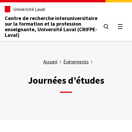
Aller
Université Laval
au
contenu
Centre de recherche interuniversitaire
principal
sur la formation et la profession
Ouvrir
enseignante, Université Laval (CRIFPE-
Laval)
Accueil
Événements
Journées d’études