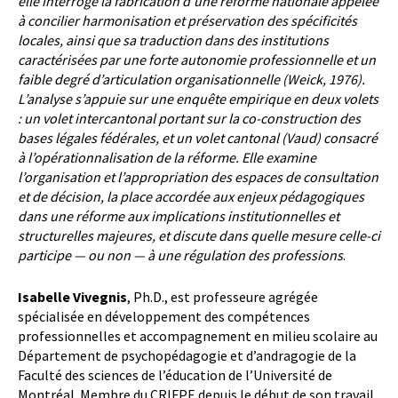
elle interroge la fabrication d’une réforme nationale
appelée
à concilier harmonisation et préservation des spécificités
locales, ainsi que sa traduction dans des
institutions
caractérisées par une forte autonomie professionnelle et un
faible degré d’articulation
organisationnelle (Weick, 1976).
L’analyse s’appuie sur une enquête empirique en deux volets
: un volet intercantonal portant sur la
co-construction des
bases légales fédérales, et un volet cantonal (Vaud) consacré
à l’opérationnalisation de la
réforme. Elle examine
l’organisation et l’appropriation des espaces de consultation
et de décision, la place
accordée aux enjeux pédagogiques
dans une réforme aux implications institutionnelles et
structurelles
majeures, et discute dans quelle mesure celle-ci
participe — ou non — à une régulation des professions
.
Isabelle Vivegnis
, Ph.D., est professeure agrégée
spécialisée en développement des compétences
professionnelles et accompagnement en milieu scolaire au
Département de psychopédagogie et d’andragogie de la
Faculté des sciences de l’éducation de l’Université de
Montréal. Membre du CRIFPE depuis le début de son travail