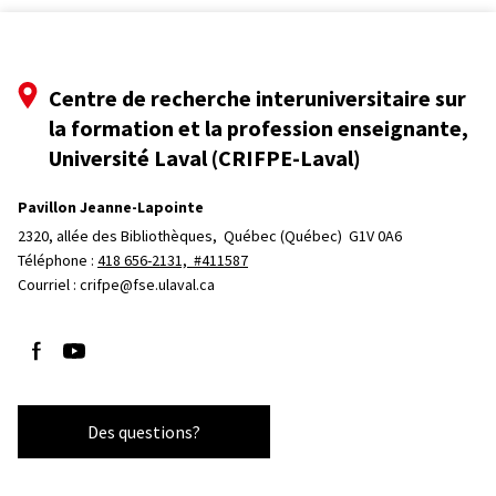
Centre de recherche interuniversitaire sur
la formation et la profession enseignante,
Université Laval (CRIFPE-Laval)
Pavillon Jeanne-Lapointe
2320, allée des Bibliothèques, 
Québec (Québec)  G1V 0A6
Téléphone : 
418 656-2131, #411587
Courriel :
crifpe@fse.ulaval.ca
Suivez-nous sur Facebook
Suivez-nous sur YouTube
Des questions?