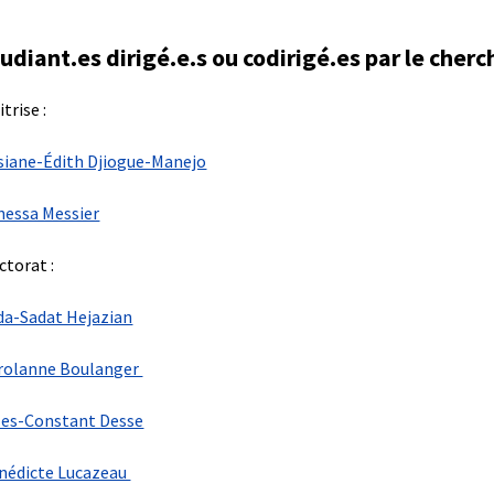
udiant.es dirigé.e.s ou codirigé.es par le cher
trise :
siane-Édith Djiogue-Manejo
nessa Messier
ctorat :
da-Sadat Hejazian
rolanne Boulanger
les-Constant Desse
nédicte Lucazeau