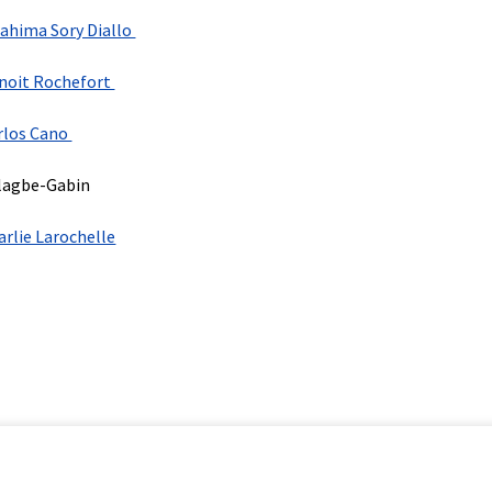
rahima Sory Diallo
noit Rochefort
rlos Cano
lagbe-Gabin
arlie Larochelle