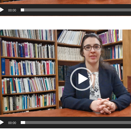
00:00
cteur
déo
00:00