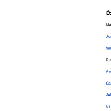
Ét
Mai
Jo
Va
Do
Ay
Ca
Ju
Bé