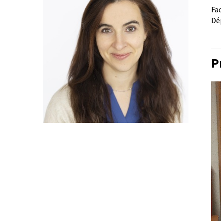
Fa
Dé
P
Le
vi