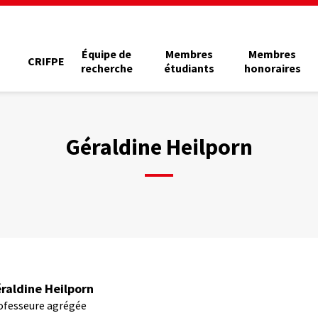
Équipe de
Membres
Membres
CRIFPE
recherche
étudiants
honoraires
Géraldine Heilporn
raldine Heilporn
ofesseure agrégée